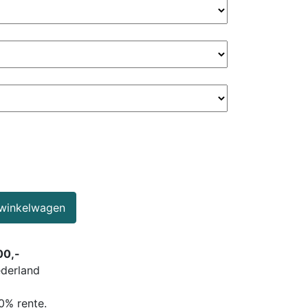
winkelwagen
00,-
ederland
0% rente.