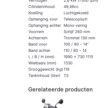
Vermogen
2,6 kW (7500 tpm)
Cilinderinhoud
49,46cc
Koelling
Luchtgekoeld
Ophanging voor
Telescopisch
Ophanging achter
Mono-vering
Voorrem
Schijf 260 mm
Achterrem
Trommel 130 mm
Band voor
100 / 90 – 14”
Band achter
110 / 80 – 14
L / B / H (mm)
1990 x 730 1115
Wielbasis (mm)
1330
Drooggewicht (kg)
119
Tankinhoud (liter)
7,5
Gerelateerde producten