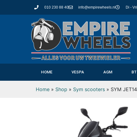
010 230 88 40
info@empirewheels.nl
Di - Vr
HOME
VESPA
AGM
BT
Home
»
Shop
»
Sym scooters
»
SYM JET14