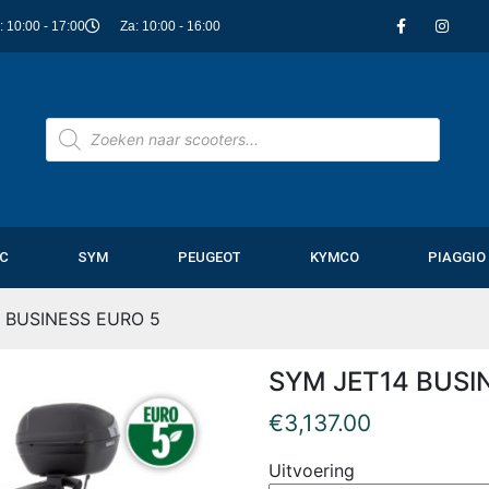
i: 10:00 - 17:00
Za: 10:00 - 16:00
C
SYM
PEUGEOT
KYMCO
PIAGGIO
 BUSINESS EURO 5
SYM JET14 BUSI
€
3,137.00
Uitvoering