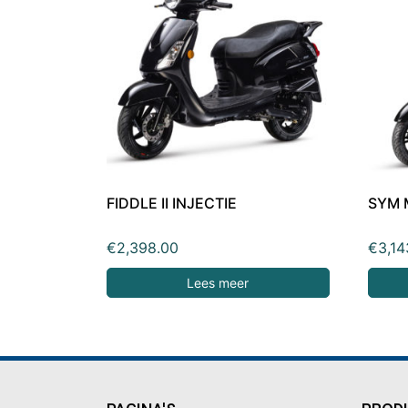
FIDDLE II INJECTIE
SYM 
€
2,398.00
€
3,14
Lees meer