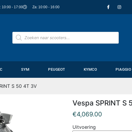
i: 10:00 - 17:00
Za: 10:00 - 16:00
C
SYM
PEUGEOT
KYMCO
PIAGGIO
RINT S 50 4T 3V
Vespa SPRINT S 
€
4,069.00
Uitvoering