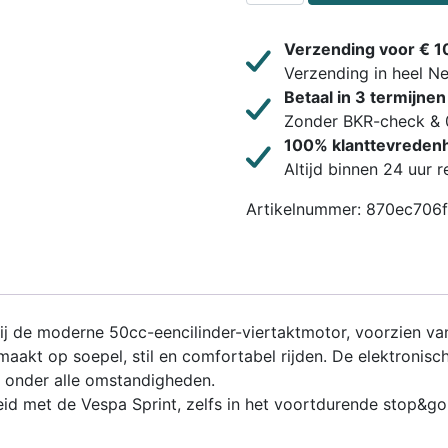
Verzending voor € 1
Verzending in heel N
Betaal in 3 termijnen
Zonder BKR-check & 
100% klanttevreden
Altijd binnen 24 uur 
Artikelnummer:
870ec706f
ij de moderne 50cc-eencilinder-viertaktmotor, voorzien van 
gemaakt op soepel, stil en comfortabel rijden. De elektronis
g onder alle omstandigheden.
d met de Vespa Sprint, zelfs in het voortdurende stop&go