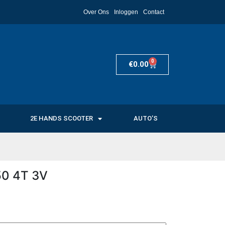
Over Ons
Inloggen
Contact
0
€
0.00
2E HANDS SCOOTER
AUTO’S
50 4T 3V