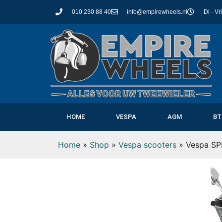
010 230 88 40
info@empirewheels.nl
Di - Vr
HOME
VESPA
AGM
BT
Home
»
Shop
»
Vespa scooters
»
Vespa SP