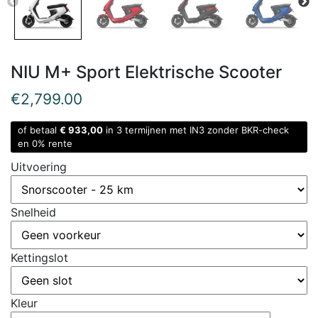
NIU M+ Sport Elektrische Scooter
€
2,799.00
of betaal
€ 933,00
in 3 termijnen met IN3 zonder BKR-check
en 0% rente
Uitvoering
Snelheid
Kettingslot
Kleur